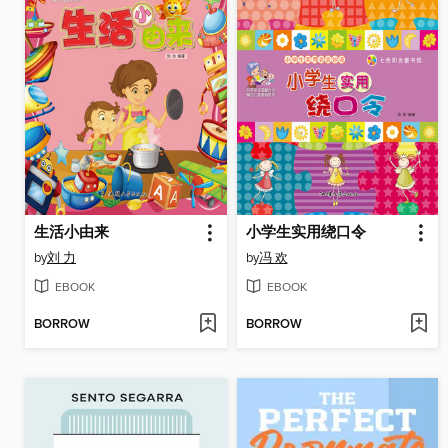
生活小由来
小学生实用绕口令
by
刘 力
by
冯 欢
EBOOK
EBOOK
BORROW
BORROW