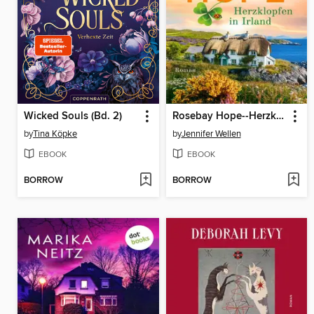
Wicked Souls (Bd. 2)
Rosebay Hope--Herzklopfen in Irland
by
Tina Köpke
by
Jennifer Wellen
EBOOK
EBOOK
BORROW
BORROW