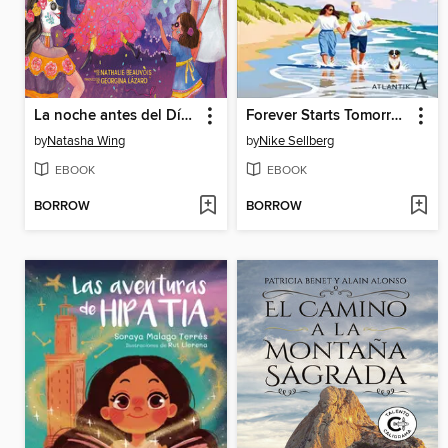
La noche antes del Día de Muertos (The Night Before the Day of the Dead Spanish Edition)
Forever Starts Tomorrow
by
Natasha Wing
by
Nike Sellberg
EBOOK
EBOOK
BORROW
BORROW