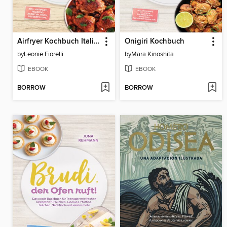
Airfryer Kochbuch Italien
Onigiri Kochbuch
by
Leonie Fiorelli
by
Mara Kinoshita
EBOOK
EBOOK
BORROW
BORROW