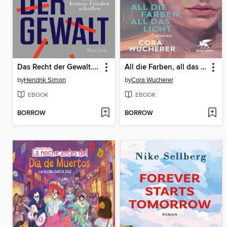
Das Recht der Gewalt. Warum Waffen allein keinen Frieden schaffen
All die Farben, all das Licht
by
Hendrik Simon
by
Cora Wucherer
EBOOK
EBOOK
BORROW
BORROW