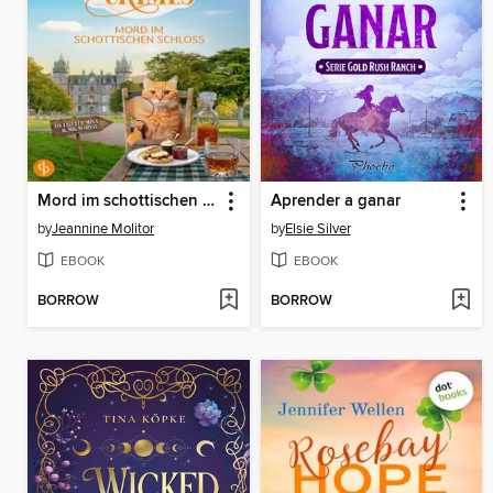
Mord im schottischen Schloss | Ein charmanter Cosy Crime
Aprender a ganar
by
Jeannine Molitor
by
Elsie Silver
EBOOK
EBOOK
BORROW
BORROW