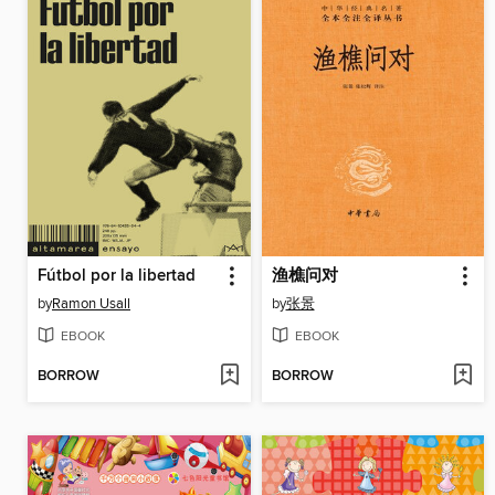
Fútbol por la libertad
渔樵问对
by
Ramon Usall
by
张景
EBOOK
EBOOK
BORROW
BORROW