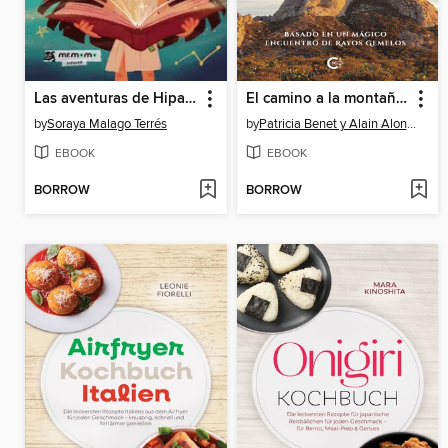
Las aventuras de Hipatia
El camino a la montaña sagrada
by
Soraya Malago Terrés
by
Patricia Benet y Alain Alonso
EBOOK
EBOOK
BORROW
BORROW