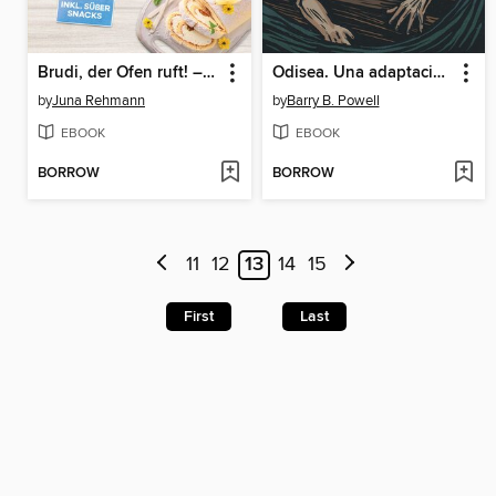
Brudi, der Ofen ruft! – Das coole Backbuch für Teenager mit freshen Rezepten für Kuchen, Cookies, Muffins, Teilchen, Nachtisch und vielem mehr – inkl. süßer Snacks
Odisea. Una adaptación ilustrada
by
Juna Rehmann
by
Barry B. Powell
EBOOK
EBOOK
BORROW
BORROW
11
12
13
14
15
First
Last