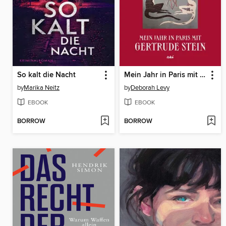
So kalt die Nacht
Mein Jahr in Paris mit Gertrude Stein
by
Marika Neitz
by
Deborah Levy
EBOOK
EBOOK
BORROW
BORROW