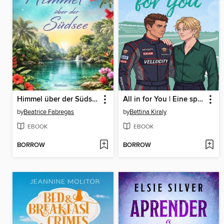
Himmel über der Südsee
All in for You | Eine spicy Gay Sports Romance voller Rivalität, unerfüllter Sehnsüchte und einer Liebe, die nicht länger im Verborgenen bleiben kann
by
Beatrice Fabregas
by
Bettina Kiraly
EBOOK
EBOOK
BORROW
BORROW