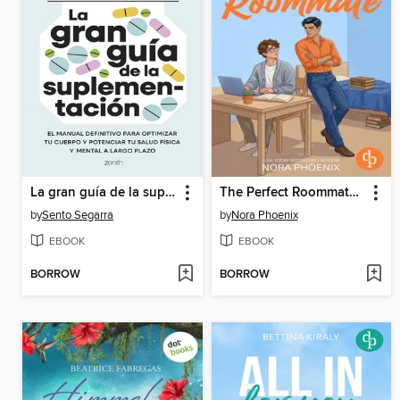
La gran guía de la suplementación
The Perfect Roommate | Eine spicy College Gay Romance zwischen einem Prinzen und seinem nerdigen Mitbewohner
by
Sento Segarra
by
Nora Phoenix
EBOOK
EBOOK
BORROW
BORROW