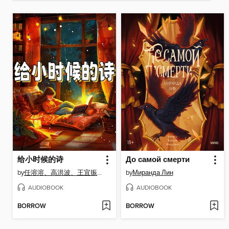
给小时候的诗
До самой смерти
by
任溶溶、高洪波、王宜振、徐鲁、薛卫民、王立春
by
Миранда Лин
AUDIOBOOK
AUDIOBOOK
BORROW
BORROW