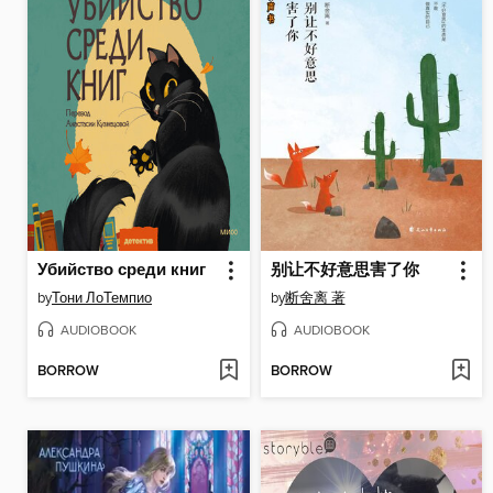
Убийство среди книг
别让不好意思害了你
by
Тони ЛоТемпио
by
断舍离 著
AUDIOBOOK
AUDIOBOOK
BORROW
BORROW