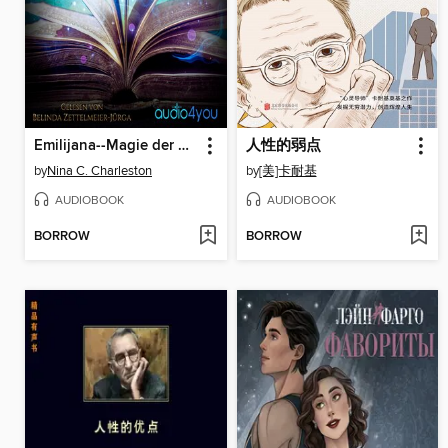
Emilijana--Magie der Königskinder
人性的弱点
by
Nina C. Charleston
by
[美]卡耐基
AUDIOBOOK
AUDIOBOOK
BORROW
BORROW