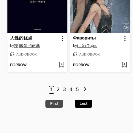
人性的优点
Фавориты
by
[美]戴尔·卡耐基
by
Лэйн Фарго
AUDIOBOOK
AUDIOBOOK
BORROW
BORROW
1
2
3
4
5
First
Last