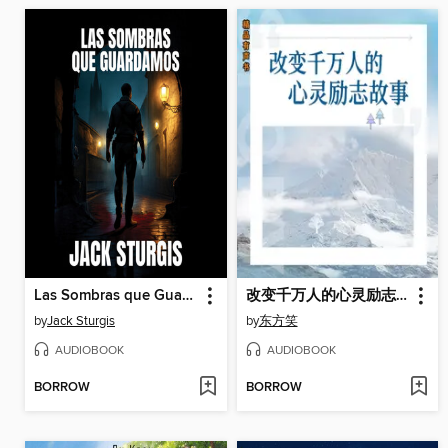
Las Sombras que Guardamos
改变千万人的心灵励志故事
by
Jack Sturgis
by
东方笑
AUDIOBOOK
AUDIOBOOK
BORROW
BORROW