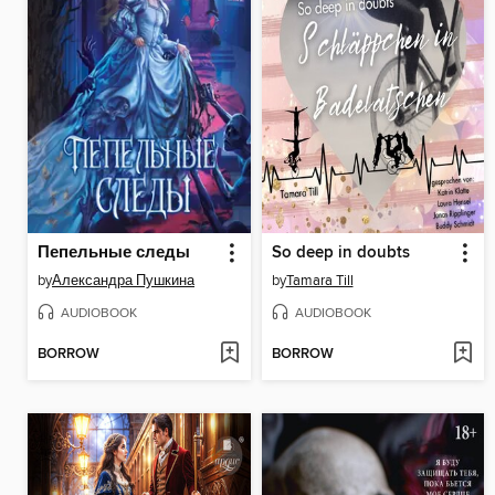
Пепельные следы
So deep in doubts
by
Александра Пушкина
by
Tamara Till
AUDIOBOOK
AUDIOBOOK
BORROW
BORROW