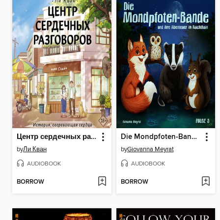
Центр сердечных разговоров
Die Mondpfoten-Bande und ihre Abenteuer im Nachthain
by
Ли Кван
by
Giovanna Meyrat
AUDIOBOOK
AUDIOBOOK
BORROW
BORROW