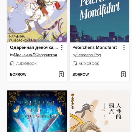
Одаренная девочка и прочие неприятности
Peterchens Mondfahrt
by
Мальвина Гайворонская
by
Sebastian Trog
AUDIOBOOK
AUDIOBOOK
BORROW
BORROW