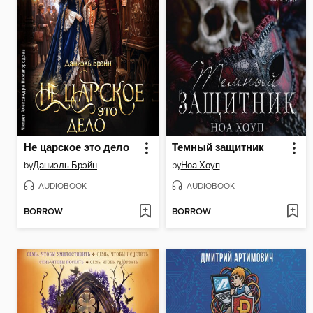
Не царское это дело
Темный защитник
by
Даниэль Брэйн
by
Ноа Хоуп
AUDIOBOOK
AUDIOBOOK
BORROW
BORROW