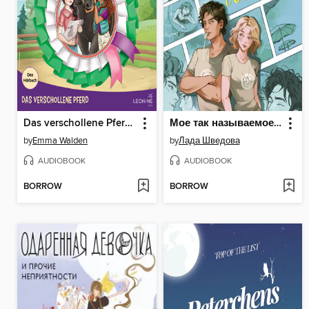
Das verschollene Pferd--Das Hörbuch
Мое так называемое лето
by
Emma Walden
by
Лада Шведова
AUDIOBOOK
AUDIOBOOK
BORROW
BORROW